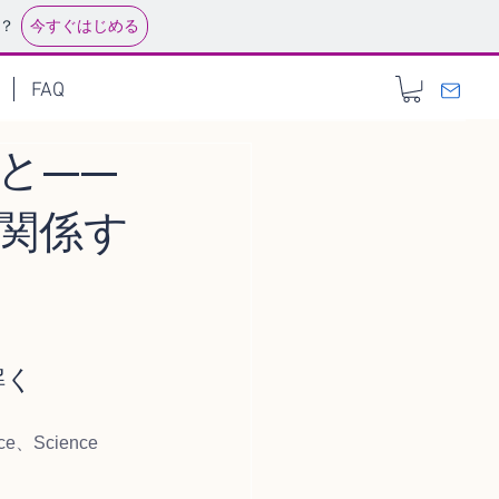
今すぐはじめる
？
FAQ
と——
関係す
解く
ce、Science