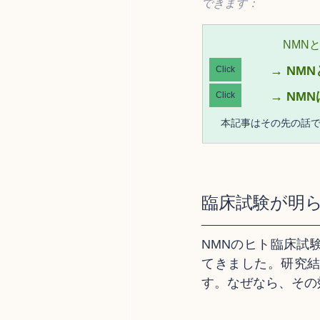
できます：
NMN
→
 NM
Click
→ 
NM
Click
本記事はその先の話
臨床試験が明
NMNのヒト臨床試
てきました。研究
す。なぜなら、その